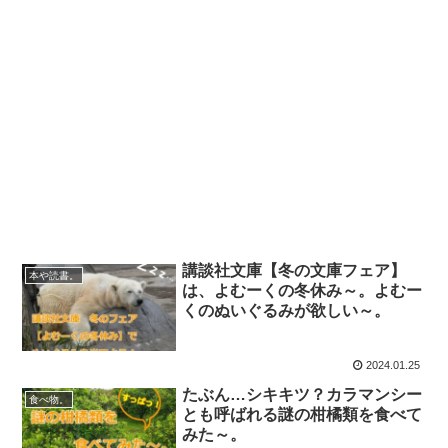
講談社文庫【冬の文庫フェア】
本や読書。
は、よむーくの冬休み～。よむー
くのぬいぐるみが欲しい～。
2024.01.25
たぶん…シキキツ？カラマンシー
食べ物。
とも呼ばれる謎の柑橘類を食べて
みた～。