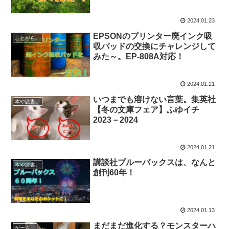
2024.01.23
EPSONのプリンター廃インク吸
ことがら。
収パッドの交換にチャレンジして
みた～。EP-808A対応！
2024.01.21
いつまでも溶けない言葉。集英社
本や読書。
【冬の文庫フェア】ふゆイチ
2023－2024
2024.01.21
講談社ブルーバックスは、なんと
本や読書。
創刊60年！
2024.01.13
まだまだ進化する？モンスターハ
ゲーム。