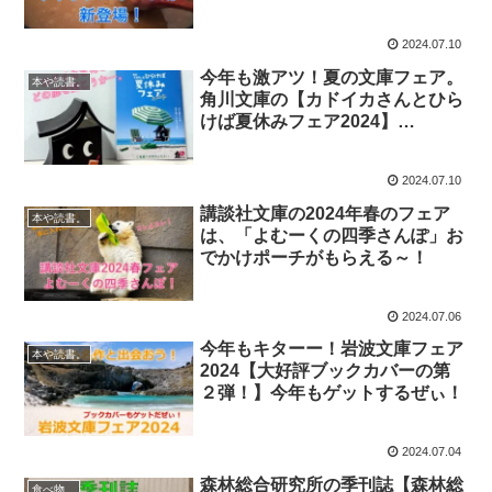
2024.07.10
今年も激アツ！夏の文庫フェア。
本や読書。
角川文庫の【カドイカさんとひら
けば夏休みフェア2024】
KISHOWさんと文ストの朗読もあ
るって？
2024.07.10
講談社文庫の2024年春のフェア
本や読書。
は、「よむーくの四季さんぽ」お
でかけポーチがもらえる～！
2024.07.06
今年もキターー！岩波文庫フェア
本や読書。
2024【大好評ブックカバーの第
２弾！】今年もゲットするぜぃ！
2024.07.04
森林総合研究所の季刊誌【森林総
食べ物。