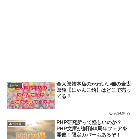
金太郎飴本店のかわいい猫の金太
食べ物。
郎飴【にゃんこ飴】はどこで売っ
てる？
2024.04.29
PHP研究所って怪しいのか？
本や読書。
PHP文庫が創刊40周年フェアを
開催！限定カバーもあるぞ！