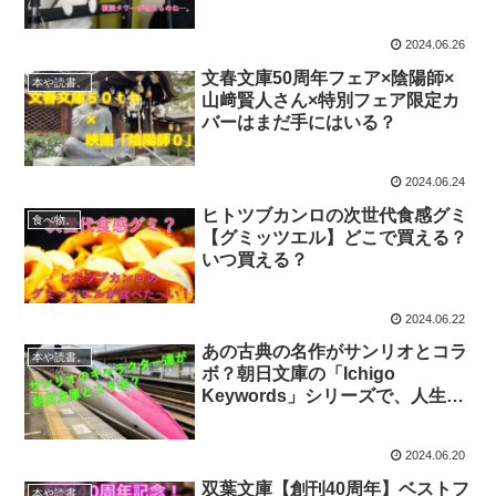
津田健次郎さんが登場？
2024.06.26
文春文庫50周年フェア×陰陽師×
本や読書。
山﨑賢人さん×特別フェア限定カ
バーはまだ手にはいる？
2024.06.24
ヒトツブカンロの次世代食感グミ
食べ物。
【グミッツエル】どこで買える？
いつ買える？
2024.06.22
あの古典の名作がサンリオとコラ
本や読書。
ボ？朝日文庫の「Ichigo
Keywords」シリーズで、人生を
深めつつオリジナルステッカーも
もらっちゃおう！
2024.06.20
双葉文庫【創刊40周年】ベストフ
本や読書。