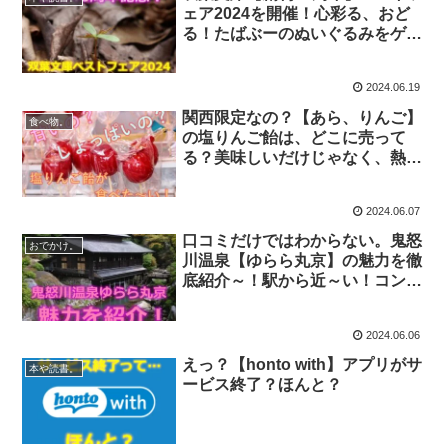
ェア2024を開催！心彩る、おど
る！たばぶーのぬいぐるみをゲッ
トできるか？
2024.06.19
関西限定なの？【あら、りんご】
食べ物。
の塩りんご飴は、どこに売って
る？美味しいだけじゃなく、熱中
症対策にも最適？
2024.06.07
口コミだけではわからない。鬼怒
おでかけ。
川温泉【ゆらら丸京】の魅力を徹
底紹介～！駅から近～い！コンビ
ニも近～い！
2024.06.06
えっ？【honto with】アプリがサ
本や読書。
ービス終了？ほんと？