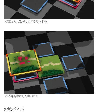
⑦三方向に道がのびてる町パネル
⑧森を背中にした町パネル
お城パネル