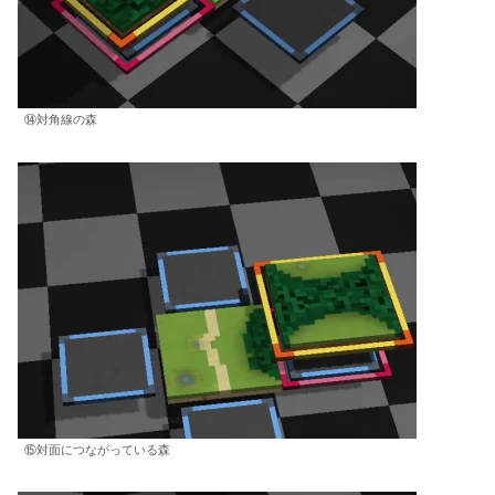
⑭対角線の森
⑮対面につながっている森