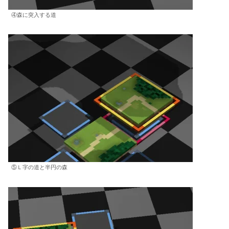
④森に突入する道
⑤Ｌ字の道と半円の森