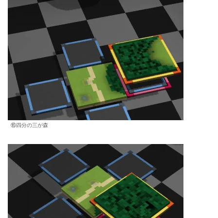
⑯四分の三が森