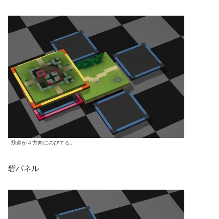
⑨道が４方向にのびてる。
砦パネル