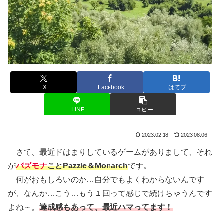
X
Facebook
はてブ
LINE
コピー
2023.02.18
2023.08.06
さて、最近ドはまりしているゲームがありまして、それ
が
パズモナ
ことPazzle＆Monarch
です。
何がおもしろいのか…自分でもよくわからないんです
が、なんか…こう…もう１回って感じで続けちゃうんです
よね～。
達成感もあって、最近ハマってます！