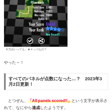
８万点いっても、★４っつなの？
やった～！
すべてのパネルが点数になった…？ 2023年3
月2日更新！
とつぜん、
「All panels scored!!」
という文字が表示さ
れて、なにやら
達成
したようです。