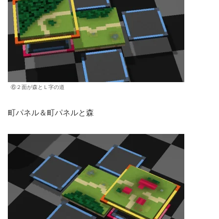
⑥２面が森とＬ字の道
町パネル＆町パネルと森