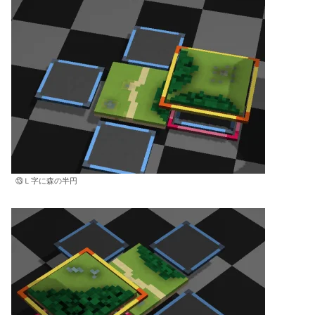
⑬Ｌ字に森の半円