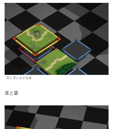
②Ｌ字にまがる道
道と森