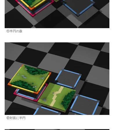
⑪半円の森
⑫対面に半円