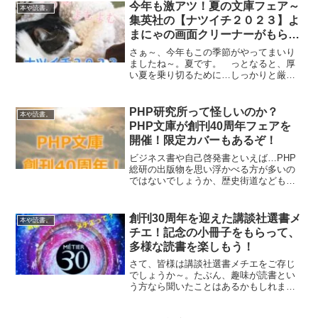
ずらしくありません。 というわけで、
今年も激アツ！夏の文庫フェア～
本や読書。
過去の記録を紐解いて...
集英社の【ナツイチ２０２３】よ
まにゃの画面クリーナーがもらえ
る！
さぁ～、今年もこの季節がやってまいり
ましたね～。夏です。 っとなると、厚
い夏を乗り切るために…しっかりと厳選
し読まねばなりません！え？字が違うっ
て？ いえいえ、間違ってはいません。
この厚さを見たら、暑いなんて言ってら
PHP研究所って怪しいのか？
本や読書。
れないのです。 さぁ、...
PHP文庫が創刊40周年フェアを
開催！限定カバーもあるぞ！
ビジネス書や自己啓発書といえば…PHP
総研の出版物を思い浮かべる方が多いの
ではないでしょうか、歴史街道などもあ
って、歴史の読み物として知ってるとい
う方も多いかもしれません。 そんな
PHP総研の文庫…PHP文庫が創刊40周年
創刊30周年を迎えた講談社選書メ
本や読書。
を迎えるということ...
チエ！記念の小冊子をもらって、
多様な読書を楽しもう！
さて、皆様は講談社選書メチエをご存じ
でしょうか～。たぶん、趣味が読書とい
う方なら聞いたことはあるかもしれませ
んね～。ただ、なかなか売り場に足を向
ける機会というのは…少ないかもしれま