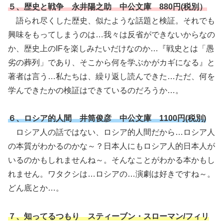
５、歴史と戦争 永井陽之助 中公文庫 880円(税
別）
語られ尽くした歴史、似たような話題と検証。それでも
興味をもってしまうのは…我々は反省ができないからなの
か、歴史上のIFを楽しみたいだけなのか…『戦史とは「愚
劣の葬列」であり、そこから何を学ぶかがカギになる』と
著者は言う…私たちは、繰り返し読んできた…ただ、何を
学んできたかの検証はできているのだろうか…。
６、ロシア的人間 井筒俊彦 中公文庫 1100円(税別)
ロシア人の話ではない、ロシア的人間だから…ロシア人
の本質がわかるのかな～？日本人にもロシア人的日本人が
いるのかもしれませんね～。そんなことがわかる本かもし
れません。ワタクシは…ロシアの…演劇は好きですね～。
どん底とか…。
７、知ってるつもり スティーブン・スローマン/フィリ