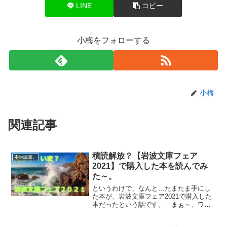
LINE
コピー
小梅をフォローする
小梅
関連記事
積読解放？【岩波文庫フェア
本や読書。
2021】で購入した本を読んでみ
た～。
というわけで、なんと…たまたま手にし
た本が、岩波文庫フェア2021で購入した
本だったという話です。 まぁ～、ワタ
クシの場合、家に職場に…積読タワーを
多数建築中ですので、こういった事はめ