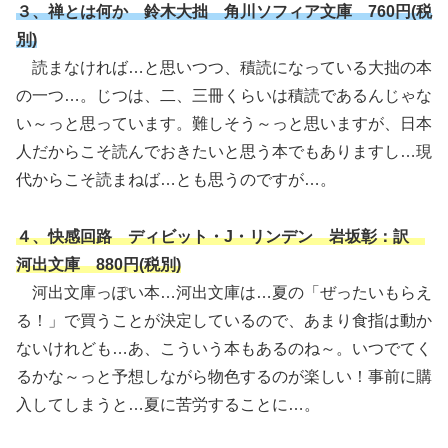
３、禅とは何か 鈴木大拙 角川ソフィア文庫 760円(税
別)
読まなければ…と思いつつ、積読になっている大拙の本
の一つ…。じつは、二、三冊くらいは積読であるんじゃな
い～っと思っています。難しそう～っと思いますが、日本
人だからこそ読んでおきたいと思う本でもありますし…現
代からこそ読まねば…とも思うのですが…。
４、快感回路 ディビット・J・リンデン 岩坂彰：訳
河出文庫 880円(税別)
河出文庫っぽい本…河出文庫は…夏の「ぜったいもらえ
る！」で買うことが決定しているので、あまり食指は動か
ないけれども…あ、こういう本もあるのね～。いつでてく
るかな～っと予想しながら物色するのが楽しい！事前に購
入してしまうと…夏に苦労することに…。