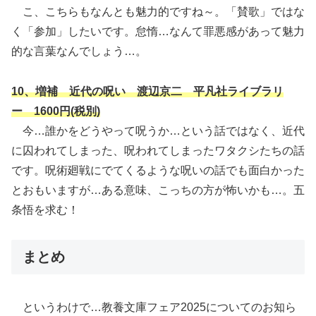
こ、こちらもなんとも魅力的ですね～。「賛歌」ではな
く「参加」したいです。怠惰…なんて罪悪感があって魅力
的な言葉なんでしょう…。
10、増補 近代の呪い 渡辺京二 平凡社ライブラリ
ー 1600円(税別)
今…誰かをどうやって呪うか…という話ではなく、近代
に囚われてしまった、呪われてしまったワタクシたちの話
です。呪術廻戦にでてくるような呪いの話でも面白かった
とおもいますが…ある意味、こっちの方が怖いかも…。五
条悟を求む！
まとめ
というわけで…教養文庫フェア2025についてのお知ら