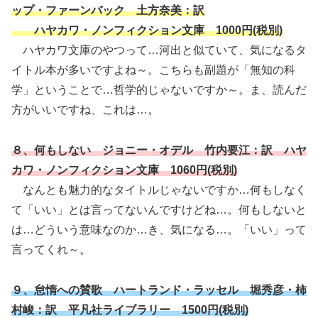
ップ・ファーンバック 土方奈美：訳
ハヤカワ・ノンフィクション文庫 1000円(税別)
ハヤカワ文庫のやつって…河出と似ていて、気になるタ
イトル本が多いですよね～。こちらも副題が「無知の科
学」ということで…哲学的じゃないですか～。ま、読んだ
方がいいですね、これは…。
８、何もしない ジョニー・オデル 竹内要江：訳 ハヤ
カワ・ノンフィクション文庫 1060円(税別)
なんとも魅力的なタイトルじゃないですか…何もしなく
て「いい」とは言ってないんですけどね…。何もしないと
は…どういう意味なのか…き、気になる…。「いい」って
言ってくれ～。
９、怠惰への賛歌 ハートランド・ラッセル 堀秀彦・柿
村峻：訳 平凡社ライブラリー 1500円(税別)