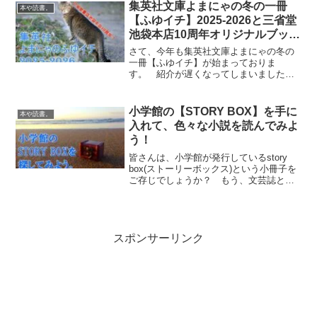
せん。 そんな、講談社選書メチエが創
集英社文庫よまにゃの冬の一冊
本や読書。
刊30周年を迎え、202...
【ふゆイチ】2025-2026と三省堂
池袋本店10周年オリジナルブック
カバー
さて、今年も集英社文庫よまにゃの冬の
一冊【ふゆイチ】が始まっておりま
す。 紹介が遅くなってしまいました
が、2025年はちょうど、三省堂書店池袋
本店が10周年ということで、イベントが
ありましたので、そちらと合わせてご紹
小学館の【STORY BOX】を手に
本や読書。
介しまーす。ふゆイチとは...
入れて、色々な小説を読んでみよ
う！
皆さんは、小学館が発行しているstory
box(ストーリーボックス)という小冊子を
ご存じでしょうか？ もう、文芸誌と間
違っちゃうくらいの小冊子なんですが、
この小冊子を無料で手に入れる事がでで
きるんです。 というわけで、story box
と...
スポンサーリンク