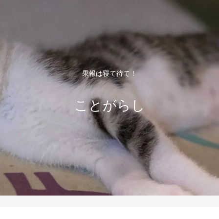
果報は寝て待て！
ことがらし