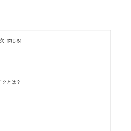
次
イクとは？