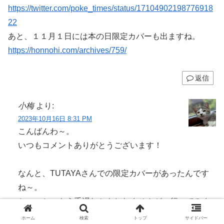
https://twitter.com/poke_times/status/17104902198776918
22
あと、１１月１日には本の日限定カバーも出ますね。
https://honnohi.com/archives/759/
返信
小梅
より:
2023年10月16日 8:31 PM
こんばんわ～。
いつもコメントありがとうございます！
なんと、TUTAYAさんでの限定カバーがあったんです
ね～。
ちょっと、もう手遅れかもしれませんが…行ってみま
す！
ホーム
検索
トップ
サイドバー