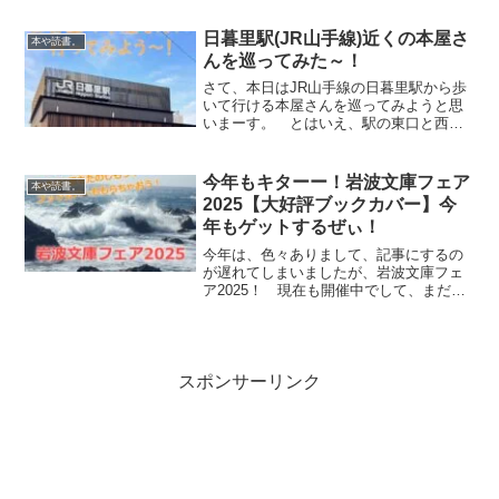
文庫の春フェアとは…。 講談社文庫が
春に開催するフェアのことです。開催す
日暮里駅(JR山手線)近くの本屋さ
本や読書。
る時期にあわせて、「冬...
んを巡ってみた～！
さて、本日はJR山手線の日暮里駅から歩
いて行ける本屋さんを巡ってみようと思
いまーす。 とはいえ、駅の東口と西口
を行き来するのは大変ですので、今回
は、日暮里駅の西口…といってもピンと
こない方もいらっしゃるかもしれません
今年もキターー！岩波文庫フェア
本や読書。
が、谷中銀座商店街がある...
2025【大好評ブックカバー】今
年もゲットするぜぃ！
今年は、色々ありまして、記事にするの
が遅れてしまいましたが、岩波文庫フェ
ア2025！ 現在も開催中でして、まだ、
間に合いますので、ぜひ素敵なブックカ
バーをゲットしてみてください～。 今
年も、何を読もうか…ま、読むのは数年
後かもしれませんが…...
スポンサーリンク