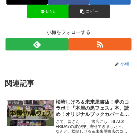
LINE
コピー
小梅をフォローする
小梅
関連記事
松崎しげる＆未来屋書店！夢のコ
本や読書。
ラボ！『本屋の黒フェス』本、読
め！オリジナルブックカバー＆す
ごいしおりプレゼント！
さて、皆さん…。 書店にも…BLACK
FRIDAYの波が押し寄せてきました～。
なんと、松崎しげる＆未来屋書店のコラ
ボ企画！ いったい…なにが起きたので