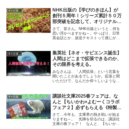
しょうか…。ブラックフライデーと
は…？ さて、皆さん…今まで、こんな
NHK出版の【学びのきほん】が
本や読書。
ことがあったでしょ...
創刊５周年！シリーズ累計５０万
部突破を記念して、オリジナルブ
ックカバーをプレゼント～！
さて、皆さん。NHK出版というと…何を
思い浮かべますかね～。やっぱり、日常
英会話とか…放送テキストって感じがし
ますよね～。今回は、NHK出版の【学び
のきほん】というシリーズが創刊５周年
を向かえたということ、さらにシリーズ
集英社【ネオ・サピエンス誕生】
本や読書。
累計５０万部を突破し...
人間はどこまで拡張できるのか、
その限界を考える。
みなさんは、「人間拡張」という言葉を
聞いたことがあるでしょうか。拡張と聞
いただけで、なんだか仰々しいような…
怖いような感じもしますが、イメージ的
には、眼鏡だったり入れ歯だったり杖だ
ったり、人間の弱くなった部分を補った
講談社文庫2025春フェアは、な
本や読書。
りすることも人間拡張の一...
んと【ちいかわ×よむーくコラボ
フェア２】必ずもらえる《特製し
おり》をゲットしよう～！ちいか
さて…今年も、文庫界の熱き戦いが始ま
わノートは…？
りますね～。 先陣を切るのは…講談社
文庫の春フェア！ なんと、【ちいかわ×
よむーくコラボフェア２】です！講談社