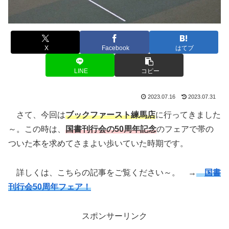
X
Facebook
はてブ
LINE
コピー
2023.07.16
2023.07.31
さて、今回は
ブックファースト練馬店
に行ってきました
～。この時は、
国書刊行会の50周年記念
のフェアで帯の
ついた本を求めてさまよい歩いていた時期です。
詳しくは、こちらの記事をご覧ください～。 →
国書
刊行会50周年フェア！
スポンサーリンク