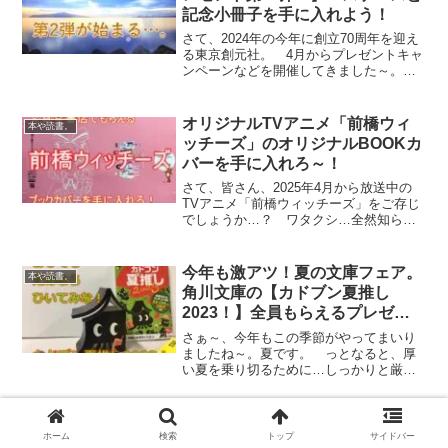
記念小冊子を手に入れよう！
さて、2024年の今年に創立70周年を迎え
る東京創元社。 4月からプレゼントキャ
ンペーンなどを開催してきました～。
ワタクシも第1弾の記事は書かせていただ
いたのですが、次は第2弾です！ どんな
プレゼントがあるのか…そして、どんな
オリジナルTVアニメ「前橋ウィ
本や読書。
ラインナップ...
ッチーズ」のオリジナルBOOKカ
バーを手に入れろ～！
さて、皆さん、2025年4月から放送中の
TVアニメ「前橋ウィッチーズ」をご存じ
でしょうか…？ ワタクシ…全然知らな
かったのですが…貴重な情報をいただき
まして…ゲットすべく、ちょっとしたド
ライブをしながら行ってまいりました
今年も激アツ！夏の文庫フェア。
本や読書。
～。 さぁ、無事に…...
角川文庫の【カドブン夏推し
2023！】全員もらえるプレゼン
ト企画！
さぁ～、今年もこの季節がやってまいり
ましたね～。夏です。 っとなると、厚
い夏を乗り切るために…しっかりと厳選
し読まねばなりません！え？字が違うっ
て？ いえいえ、間違ってはいません。
この厚さを見たら、暑いなんて言ってら
え？鳥の言葉がわかるって？動物
本や読書。
れないのです。 さぁ、恐...
ホーム
検索
トップ
サイドバー
言語学者の鈴木俊貴先生とは…？