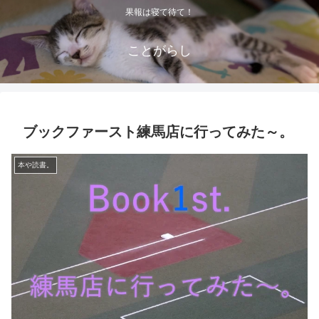
果報は寝て待て！
ことがらし
ブックファースト練馬店に行ってみた～。
本や読書。