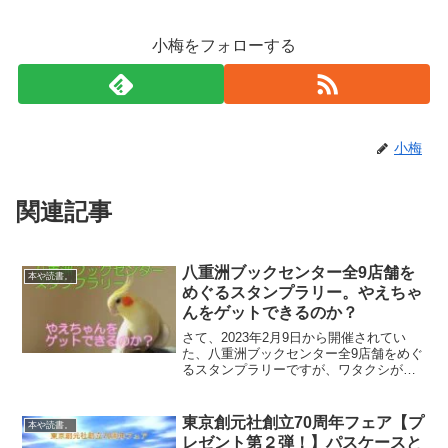
小梅をフォローする
小梅
関連記事
八重洲ブックセンター全9店舗を
本や読書。
めぐるスタンプラリー。やえちゃ
んをゲットできるのか？
さて、2023年2月9日から開催されてい
た、八重洲ブックセンター全9店舗をめぐ
るスタンプラリーですが、ワタクシがそ
れを知ったのは…3月末の閉店前の八重洲
ブックセンターでした…。 スタンプラ
リーの開催は4月30日まで！ やえちゃん
東京創元社創立70周年フェア【プ
本や読書。
のぬいぐるみ...
レゼント第２弾！】パスケースと