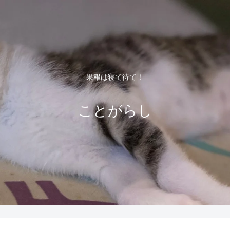
果報は寝て待て！
ことがらし