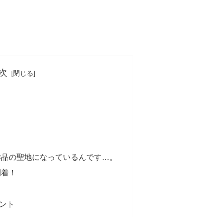
次
作品の聖地になっているんです…。
到着！
ント