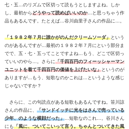
七・五…のリズムで区切って読もうとしますよね。しか
し、最初から
どうやって読めばいいのか
…と思っちゃう作
品もあるんです。たとえば…谷川由里子さんの作品に…。
「１９８２年７月に誰かがのんだクリームソーダ」
という
のがあるんですが…最初の１９８２年７月にという部分ま
でで、五・七・五ってことですよね…もう、どこで区切っ
ていいのやら…。さらに
「千四百円のフィーッシャーマン
ユニットを着て千四百円の価値を上げたいな」
というのが
ありますが…もう、短歌なのかこれは…というような感じ
じゃないですか？
さらに、この句読点がある短歌もあるんですね。笹川諒
さんの作品に、
「サンドイッチに光をはさんで売っている
少年、のような横顔だった」
…短歌なのこれ…。谷川さん
にも
「風に、ついてこいって言う。ちゃんとついてきた風