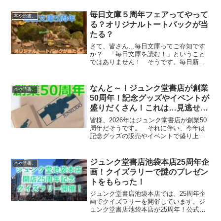
「全部もらえる」というスタイルは変わ
っていません。 そして、今年は…なん
毎日文庫５周年フェアってやって
本や読書。
と、５冊です！そして、もらえる...
る？オリジナルトートバックが当
たる？
さて、皆さん…毎日文庫ってご存知です
か？ 「毎日文庫を読む！」ということ
ではありません！ そうです。毎日新聞
社が発刊している文庫です。知っていた
ような…知らなかったような感じなんで
すが、なんと創刊５周年だそうです～お
なんと～！ジュンク堂書店が創業
本や読書。
めでとうございます！ 毎...
50周年！記念グッズやイベントが
盛りだくさん！これは…見逃せな
い～。
皆様、2026年はジュンク堂書店が創業50
周年だそうです。 それに伴い、今年は
記念グッズの販売やイベントで盛り上が
っていきそうです。 ワタクシもウカウ
カしてられません～。しっかりと、紹介
させていただきまーす！ジュンク堂書店
ジュンク堂書店池袋本店25周年企
本や読書。
って？ ワタクシの...
画！クイズラリーで謎のプレゼン
トをもらった！
ジュンク堂書店池袋本店では、25周年企
画でクイズラリーを開催しています。ジ
ュンク堂書店池袋本店が25周年！公式
Twitteより ジュンク堂書店池袋本店が25