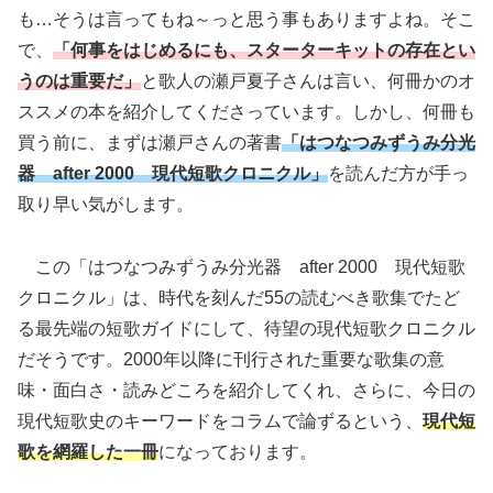
も…そうは言ってもね～っと思う事もありますよね。そこ
で、
「何事をはじめるにも、スターターキットの存在とい
うのは重要だ」
と歌人の瀬戸夏子さんは言い、何冊かのオ
ススメの本を紹介してくださっています。しかし、何冊も
買う前に、まずは瀬戸さんの著書
「はつなつみずうみ分光
器 after 2000 現代短歌クロニクル」
を読んだ方が手っ
取り早い気がします。
この「はつなつみずうみ分光器 after 2000 現代短歌
クロニクル」は、時代を刻んだ55の読むべき歌集でたど
る最先端の短歌ガイドにして、待望の現代短歌クロニクル
だそうです。2000年以降に刊行された重要な歌集の意
味・面白さ・読みどころを紹介してくれ、さらに、今日の
現代短歌史のキーワードをコラムで論ずるという、
現代短
歌を網羅した一冊
になっております。