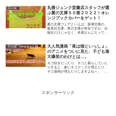
周年を迎えたそうです。…そうですよね
～。ワタクシ覚えてます。当時、田舎か
丸善ジュンク堂書店スタッフが選
本や読書。
ら東京に出て...
ぶ夏の文庫５０冊２０２２！オレ
ンジブックカバーをゲット！
夏の文庫フェアといえば、新潮文庫の、
集英社文庫、角川文庫が有名ですが、出
版社だけじゃなく、本屋さんにだって熱
い想いはあるんだ～っといわんばかりの
夏の文庫フェアが開催中です。 どんな
フェアなのか…詳細をレポートします！
大人気漫画「夜は猫といっしょ」
本や読書。
なつの文庫５０冊とは…公...
のアニメをついに見た、子ども達
大爆笑のわけとは…。
ネコ好きだったり、ネコと暮らしていた
りすると、家にネコグッズが増えたり、
ネコ漫画が増えたりしますよね～。 だ
いたい…似たような内容だったりすにも
かかわらず、「あるある～」という感じ
で読みふけってしまうのは、それこそ
「ネコ好きあるある」なわけ...
スポンサーリンク