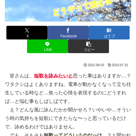
X
Facebook
はてブ
LINE
コピー
2022.08.03
2023.07.31
皆さんは、
短歌を詠みたいと
思った事はありますか…？
ワタクシはよくありますね。電車が動かなくなって立ち往
生している時など…焦った心情を表現するのにどうすれ
ば…と悩む事もしばしばです。
え？どんな風に詠んだかか聞かせろ？いやいや…そうい
う時の気持ちを短歌にできたらな〜っと思っているだけ
で、詠めるわけではありません。
でも…そもそも
短歌ってどういうのだっけ
…？と聞かれ