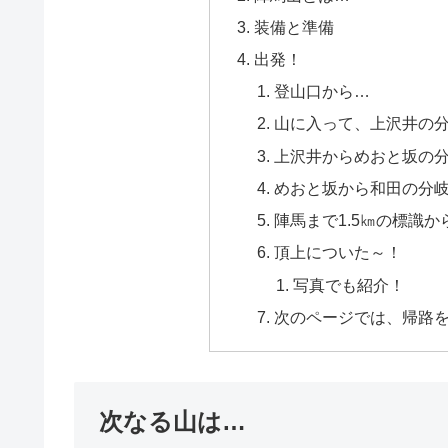
装備と準備
出発！
登山口から…
山に入って、上沢井の
上沢井からめおと坂の
めおと坂から和田の分岐(
陣馬まで1.5㎞の標識か
頂上についた～！
写真でも紹介！
次のページでは、帰路
次なる山は…