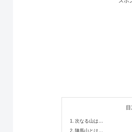
スポ
目
次なる山は…
陣馬山とは…