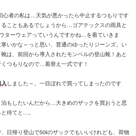
…初心者の私は…天気が悪かったら中止するつもりです
くることもあるでしょうから…ゴアテックスの雨具と
アウターウェアっていうんですかね…を着ていきま
は寒いかな～っと思い、普通のゆったりジーンズ。い
。靴は、前回から導入されたモンベルの登山靴！あと
行くつもりなので…着替え一式です！
購入
しました～。一目ぼれで買ってしまったのです
泊もしたいんだから…大きめのザックを買おうと思
っと待てと…。
で、日帰り登山で50ℓのザックでもいいけれども、荷物