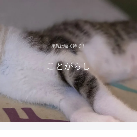
果報は寝て待て！
ことがらし