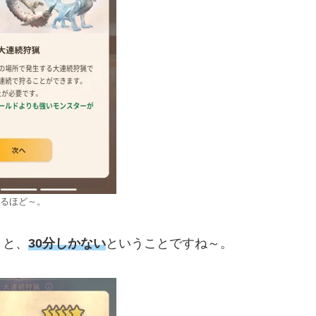
るほど～。
とと、
30分しかない
ということですね～。