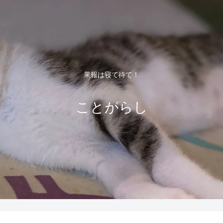
果報は寝て待て！
ことがらし