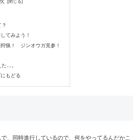
次
！
て？
加してみよう！
続狩猟！ ジンオウガ見参！
えた…。
プにもどる
で、同時進行しているので、何をやってるんだかこ