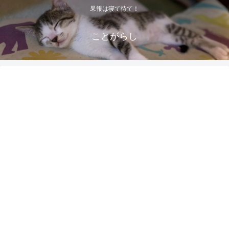
果報は寝て待て！
ことがらし