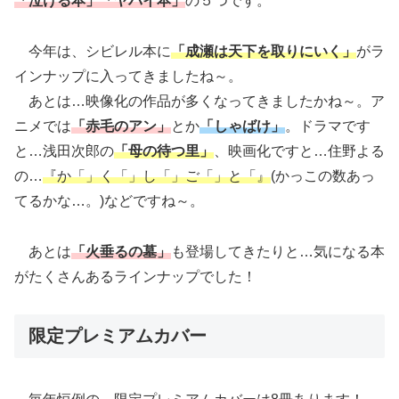
「泣ける本」「ヤバイ本」
の５つです。
今年は、シビレル本に
「成瀬は天下を取りにいく」
がラ
インナップに入ってきましたね～。
あとは…映像化の作品が多くなってきましたかね～。ア
ニメでは
「赤毛のアン」
とか
「しゃばけ」
。ドラマです
と…浅田次郎の
「母の待つ里」
、映画化ですと…住野よる
の…
『か「」く「」し「」ご「」と「』
(かっこの数あっ
てるかな…。)などですね～。
あとは
「火垂るの墓」
も登場してきたりと…気になる本
がたくさんあるラインナップでした！
限定プレミアムカバー