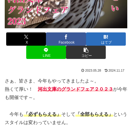
X
Facebook
はてブ
LINE
コピー
2023.05.28
2024.11.17
さぁ、皆さま、今年もやってきましたよ～。
熱くて厚い！
河出文庫のグランドフェア２０２３
が今年
も開催です～。
今年も
「必ずもらえる」
そして
「全部もらえる」
という
スタイルは変わっていません。