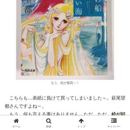
もう、絵が最高～！
こちらも…表紙に負けて買ってしまいました～。萩尾望
都さんですよね～。
もう、何も言える事はありません…ただ、ただ、
絵が好
き
。
ホーム
検索
トップ
サイドバー