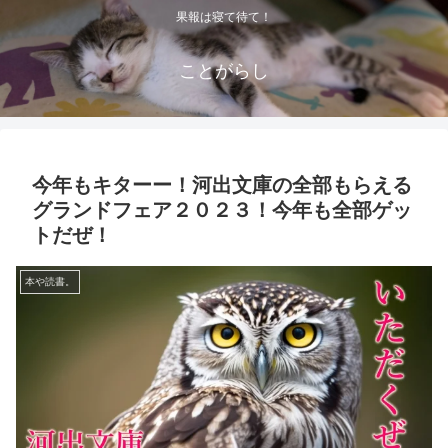
果報は寝て待て！
ことがらし
今年もキターー！河出文庫の全部もらえる
グランドフェア２０２３！今年も全部ゲッ
トだぜ！
本や読書。