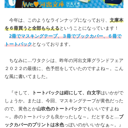
今年は、このようなラインナップになっており、
文庫本
を６冊買うと全部もらえる
ということになっています！
2冊でマスキングテープ、３冊でブックカバー、６冊で
トートバック
となっております。
ちなみに…ワタクシは、昨年の河出文庫グランドフェア
２０２２の最後に、色予想をしていたのですよね～。こん
な風に書いてました。
『そして、
トートバックは紺にして、白文字
はいかがで
しょうか。または、今回、マスキングテープが黄色だった
ので、黄色とか
山吹色のトートバック
でもいいですよね
～。赤のトートバックも良かったしな～。だとすると…
ブ
ックカバーのプリントは水色
っぽいのがいいかなぁ～。』