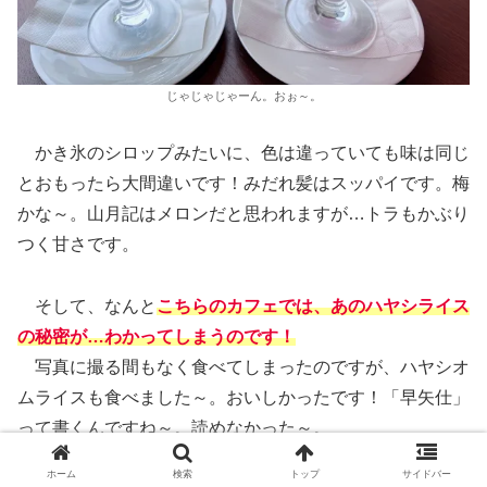
じゃじゃじゃーん。おぉ～。
かき氷のシロップみたいに、色は違っていても味は同じ
とおもったら大間違いです！みだれ髪はスッパイです。梅
かな～。山月記はメロンだと思われますが…トラもかぶり
つく甘さです。
そして、なんと
こちらのカフェでは、あのハヤシライス
の秘密が…わかってしまうのです！
写真に撮る間もなく食べてしまったのですが、ハヤシオ
ムライスも食べました～。おいしかったです！「早矢仕」
って書くんですね～。読めなかった～。
ホーム
検索
トップ
サイドバー