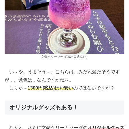
文豪クリーソーダ2024公式Xより
い～や、うまそう～。こちらは…みだれ髪だそうです
が…。紫色は…なんですかね～。
こりゃ～
1300円
(
税
込
)
はお安い
のではないですか？
オリジナルグッズもある！
なんと、さらに文豪クリームソーダの
オリジナルグッズ